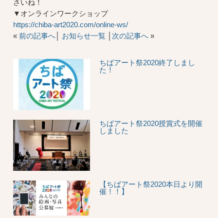
さいね！
▼オンラインワークショップ
https://chiba-art2020.com/online-ws/
«
前の記事へ
│
お知らせ一覧
│
次の記事へ
»
ちばアート祭2020終了しまし
た！
ちばアート祭2020授賞式を開催
しました
【ちばアート祭2020本日より開
催！！】